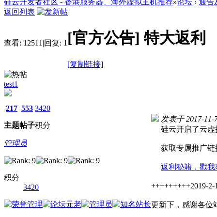
硅云开发者社区 - 香港服务器、海外虚拟主机推荐
»
论坛
›
通告
返回列表
[官方公告]
特大返利
查看:
12511
|
回复:
1
[复制链接]
test1
217
553
3420
发表于 2017-11-7 
主题
帖子
积分
硅云开启了云虚拟
管理员
获取专属推广链接
返利秘籍，戳我
积分
+++++++++2019-2
3420
更新下，感谢各位