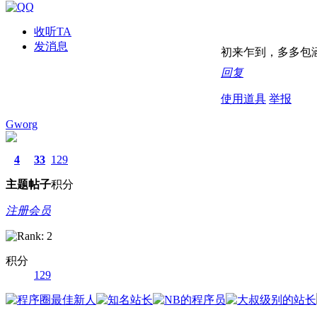
收听TA
发消息
初来乍到，多多包涵！bb
回复
使用道具
举报
Gworg
4
33
129
主题
帖子
积分
注册会员
积分
129