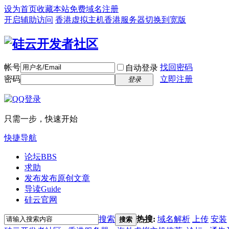
设为首页
收藏本站
免费域名注册
开启辅助访问
香港虚拟主机
香港服务器
切换到宽版
帐号
找回密码
自动登录
密码
立即注册
登录
只需一步，快速开始
快捷导航
论坛
BBS
求助
发布
发布原创文章
导读
Guide
硅云官网
搜索
热搜:
域名解析
上传
安装
搜索