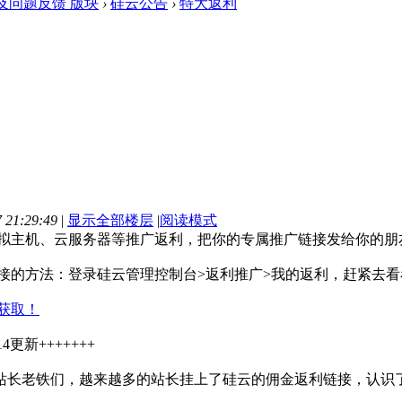
及问题反馈 版块
›
硅云公告
›
特大返利
21:29:49
|
显示全部楼层
|
阅读模式
主机、云服务器等推广返利，把你的专属推广链接发给你的朋友
的方法：登录硅云管理控制台>返利推广>我的返利，赶紧去看
获取！
-14更新+++++++
站长老铁们，越来越多的站长挂上了硅云的佣金返利链接，认识