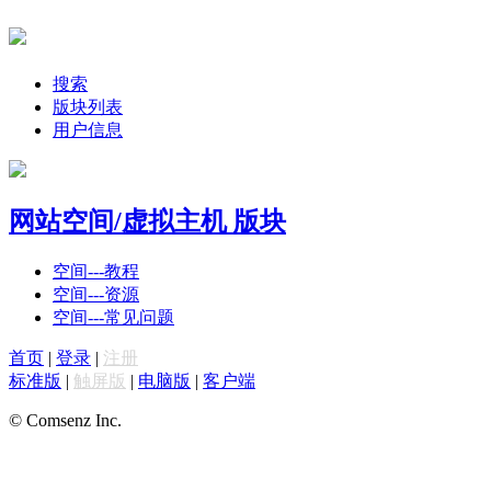
搜索
版块列表
用户信息
网站空间/虚拟主机 版块
空间---教程
空间---资源
空间---常见问题
首页
|
登录
|
注册
标准版
|
触屏版
|
电脑版
|
客户端
© Comsenz Inc.