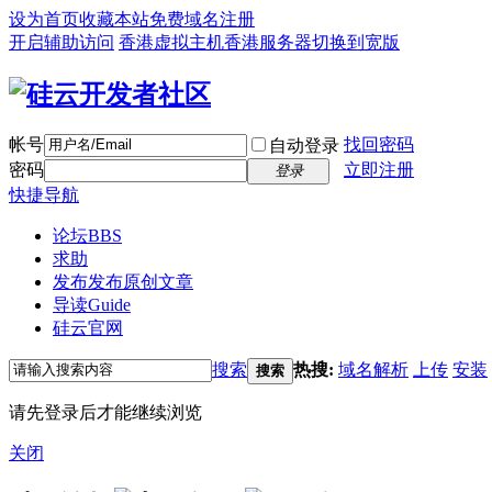
设为首页
收藏本站
免费域名注册
开启辅助访问
香港虚拟主机
香港服务器
切换到宽版
帐号
找回密码
自动登录
密码
立即注册
登录
快捷导航
论坛
BBS
求助
发布
发布原创文章
导读
Guide
硅云官网
搜索
热搜:
域名解析
上传
安装
搜索
请先登录后才能继续浏览
关闭