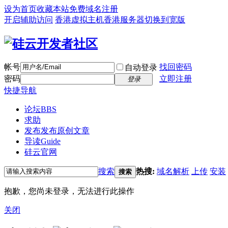
设为首页
收藏本站
免费域名注册
开启辅助访问
香港虚拟主机
香港服务器
切换到宽版
帐号
找回密码
自动登录
密码
立即注册
登录
快捷导航
论坛
BBS
求助
发布
发布原创文章
导读
Guide
硅云官网
搜索
热搜:
域名解析
上传
安装
搜索
抱歉，您尚未登录，无法进行此操作
关闭