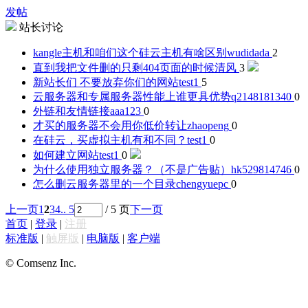
发帖
站长讨论
kangle主机和咱们这个硅云主机有啥区别
wudidada
2
直到我把文件删的只剩404页面的时候
清风
3
新站长们 不要放弃你们的网站
test1
5
云服务器和专属服务器性能上谁更具优势
q2148181340
0
外链和友情链接
aaa123
0
才买的服务器不会用你低价转让
zhaopeng
0
在硅云，买虚拟主机有和不同？
test1
0
如何建立网站
test1
0
为什么使用独立服务器？（不是广告贴）
hk529814746
0
怎么删云服务器里的一个目录
chengyuepc
0
上一页
1
2
3
4
.. 5
/ 5 页
下一页
首页
|
登录
|
注册
标准版
|
触屏版
|
电脑版
|
客户端
© Comsenz Inc.